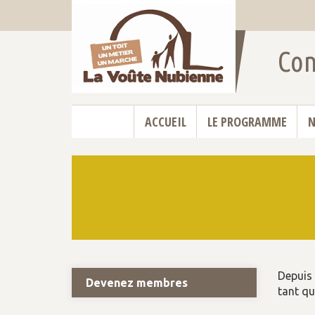
Con
111
ACCUEIL
LE PROGRAMME
N
Depuis 
Devenez membres
tant qu