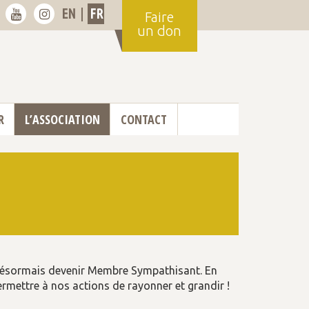
EN
|
FR
Faire
un don
R
L’ASSOCIATION
CONTACT
 désormais devenir Membre Sympathisant. En
permettre à nos actions de rayonner et grandir !