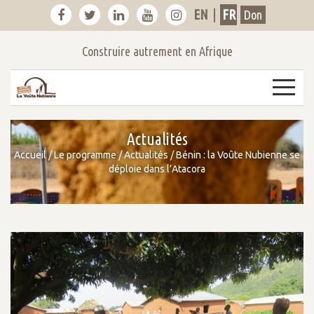
EN
|
FR
Don
Construire autrement en Afrique
3
Actualités
Accueil
/
Le programme
/
Actualités
/
Bénin : la Voûte Nubienne se
déploie dans l’Atacora