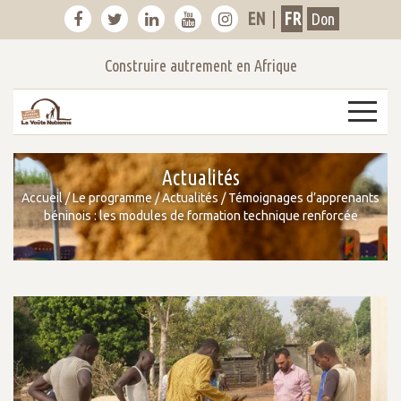
EN
|
FR
Don
Construire autrement en Afrique
3
Actualités
Accueil
/
Le programme
/
Actualités
/
Témoignages d’apprenants
béninois : les modules de formation technique renforcée