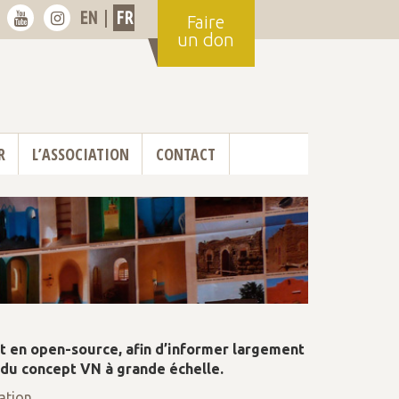
EN
|
FR
Faire
un don
R
L’ASSOCIATION
CONTACT
t en open-source, afin d’informer largement
 du concept VN à grande échelle.
ation
.