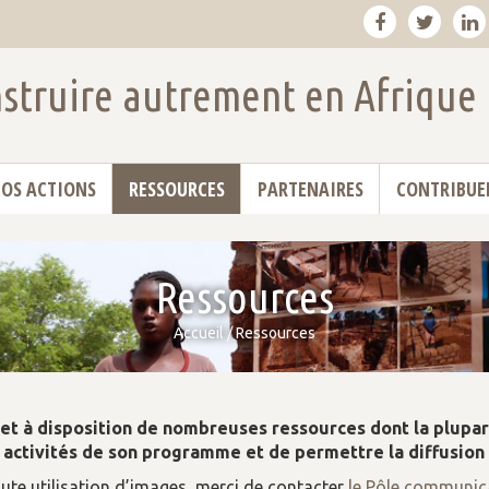
struire autrement en Afrique
OS ACTIONS
RESSOURCES
PARTENAIRES
CONTRIBUE
Ressources
Accueil
/
Ressources
t à disposition de nombreuses ressources dont la plupar
s activités de son programme et de permettre la diffusion
ute utilisation d’images, merci de contacter
le Pôle communic