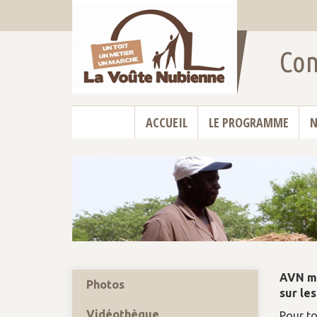
Con
5
ACCUEIL
LE PROGRAMME
N
AVN me
Photos
sur le
Vidéothèque
Pour to