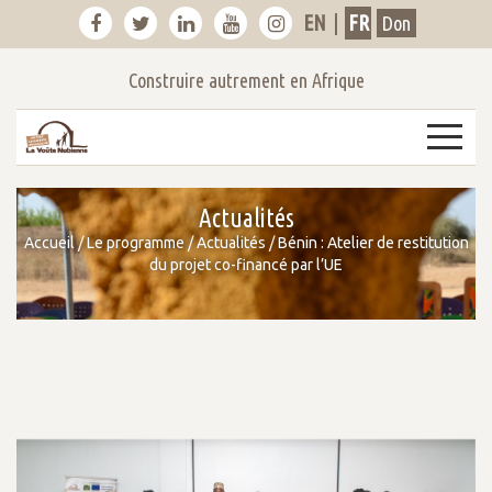
EN
|
FR
Don
Construire autrement en Afrique
3
Actualités
Accueil
/
Le programme
/
Actualités
/
Bénin : Atelier de restitution
du projet co-financé par l’UE